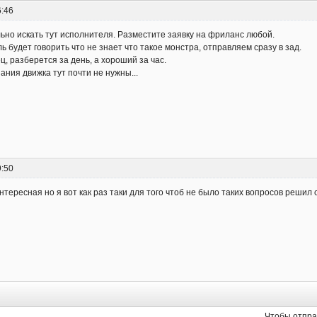
6:46
ьно искать тут исполнителя. Разместите заявку на фриланс любой.
 будет говорить что не знает что такое монстра, отправляем сразу в зад.
, разберется за день, а хороший за час.
ания движка тут почти не нужны...
9:50
тересная но я вот как раз таки для того чтоб не было таких вопросов решил 
Чтобы отпра