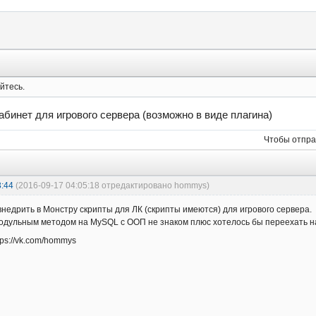
йтесь.
абинет для игрового сервера (возможно в виде плагина)
Чтобы отпра
3:44
(2016-09-17 04:05:18 отредактировано hommys)
внедрить в Монстру скрипты для ЛК (скрипты имеются) для игрового сервера.
одульным методом на MySQL с ООП не знаком плюс хотелось бы переехать н
tps://vk.com/hommys