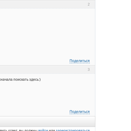
2
Поделиться
3
сначала поискать здесь:)
Поделиться
вить ответ, вы должны
войти
или
зарегистрироваться