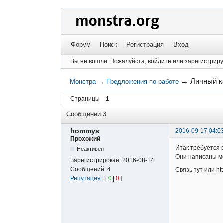
Форум
Поиск
Регистрация
Вход
Вы не вошли.
Пожалуйста, войдите или зарегистриру
→
Личный к
Монстра
→
Предложения по работе
Страницы
1
Сообщений 3
hommys
2016-09-17 04:0
Прохожий
Итак требуется 
Неактивен
Они написаны м
Зарегистрирован:
2016-08-14
Сообщений:
4
Связь тут или ht
Репутация
: [
0
|
0
]