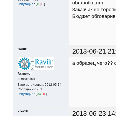
obrabotka.нет
Репутация
: [
0
|
0
]
Заказчик не торопи
Бюджет обговарив
ravilr
2013-06-21 21
а образец чего??
Активист
Неактивен
Зарегистрирован:
2012-05-14
Сообщений:
239
Репутация
: [
34
|
0
]
kos16
2013-06-23 14